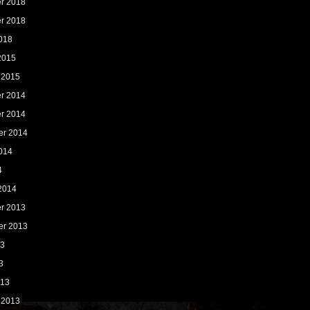
r 2018
r 2018
018
2015
 2015
r 2014
r 2014
er 2014
014
4
2014
r 2013
er 2013
13
3
013
 2013