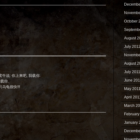
Decembe
Novembe
October 
Septemb
August 2
July 201
Novembe
August 2
July 201
牛说: 你上来吧, 我载你.
June 201
我载你.
乌龟很快!!!
May 201
April 201
March 2
February
January 
Decembe
Novembe