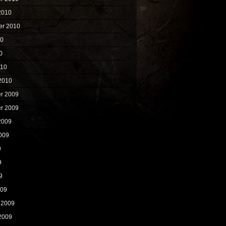
2010
er 2010
10
0
010
2010
r 2009
r 2009
2009
009
9
9
9
009
 2009
2009