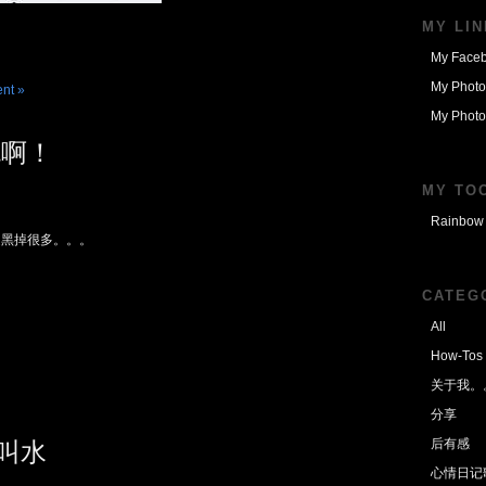
MY LI
My Face
My Photo
nt »
My Photo
屁啊！
MY TO
Rainbow 
定黑掉很多。。。
CATEG
All
How-Tos
关于我。
分享
叫水
后有感
心情日记