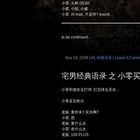
小零: 头树 (投诉).
小庭, 小妮, 小威: …
小零: 对 mah, 不是咩? kopok…
to be continued…
Nov 19, 2008 |
All
,
经典语录
|
Leave A Comm
宅男经典语录 之 小零
小零和朋友去打球. 打完球去买水…
小零走近柜台
老板: 要作末? 买水啊?
小零: 恩
老板: 要什么水
小零: 有什么水
老板: 100 PLUS