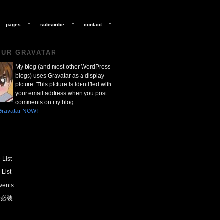
pages
subscribe
contact
OUR GRAVATAR
My blog (and most other WordPress
blogs) uses Gravatar as a display
picture. This picture is identified with
your email address when you post
comments on my blog.
Gravatar NOW!
 List
 List
vents
 后必装