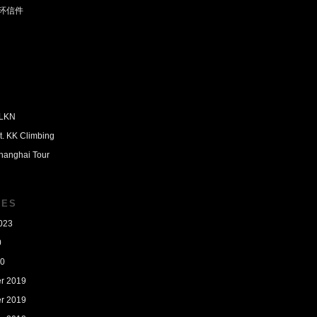
环信件
PLKN
t. KK Climbing
hanghai Tour
VES
023
0
20
r 2019
r 2019