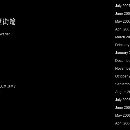
July 200
June 20
逛街篇
May 200
April 200
affer.
March 2
February
January 
Decembe
Novembe
October 
Septemb
是人造卫星?
.
August 2
July 200
June 20
May 200
April 200