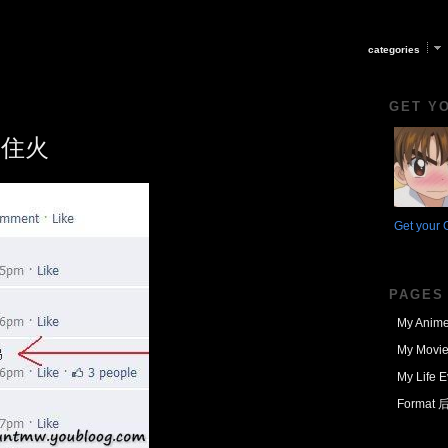
categories
GET Y
不住火
Get your 
PAGES
My Anime
My Movie
My Life E
Format