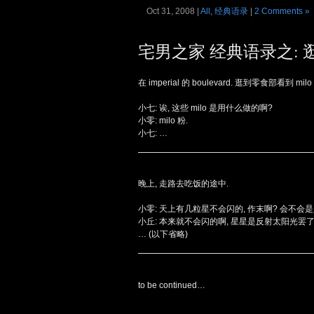
Oct 31, 2008 |
All
,
经典语录
|
2 Comments »
宅男之家 经典语录之: 
在 imperial 的 boulevard. 逛到零食部看到 milo w
小七: 诶, 这些 milo 是用什么做的啊?
小零: milo 粉.
小七: …
晚上, 走路去吃饭的途中.
小零: 天上有几粒星不会闪的, 作末啊? 会不会
小丘: 本来就不会闪的啊, 星星是反射太阳光罢了
… (以下省略)
to be continued…