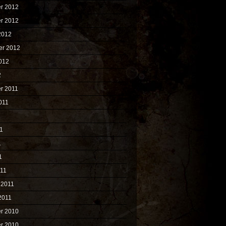
r 2012
r 2012
2012
er 2012
012
2
r 2011
011
1
1
1
1
011
 2011
2011
r 2010
r 2010