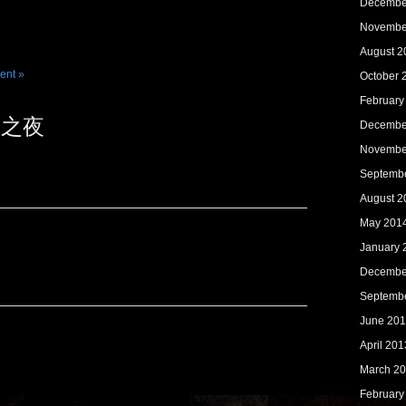
Decembe
．
Novembe
August 2
ent »
October 
February
锅之夜
Decembe
Novembe
Septemb
August 2
May 201
January 
Decembe
Septemb
June 20
April 201
March 2
February