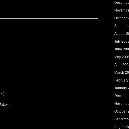
Decembe
Novembe
October 
Septemb
August 2
July 200
June 20
May 200
April 200
March 2
February
January 
 )
Decembe
Novembe
给钱走人…
October 
Septemb
August 2