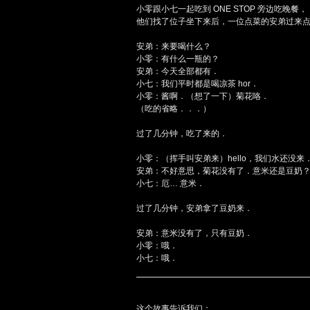
小零跟小七一起吃到 ONE STOP 旁边吃晚餐，
他们找了位子坐下来后，一位点菜的安弟过来
安弟：来要喝什么？
小零：有什么一瓶的？
安弟：今天全部都有．
小七：我们平时都是喝凉茶 hor．
小零：酱啊．（想了一下）菊花咯．
（吃的省略．．．）
过了几分钟，吃了来的．
小零：（挥手叫安弟来）hello，我们水还没来
安弟：不好意思，菊花没有了．意米还是豆奶
小七：厄… 意米．
过了几分钟，安弟拿了豆奶来．
安弟：意米没有了，只有豆奶．
小零：哦．
小七：哦．
这个故事告诉我们：