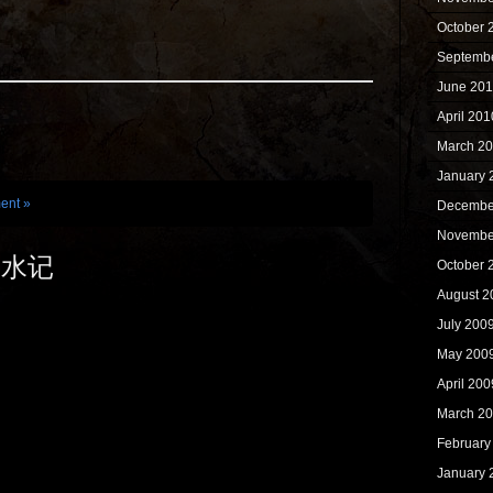
October 
Septemb
June 20
April 201
March 2
January 
ent »
Decembe
Novembe
买水记
October 
August 2
July 200
May 200
April 200
March 2
February
January 