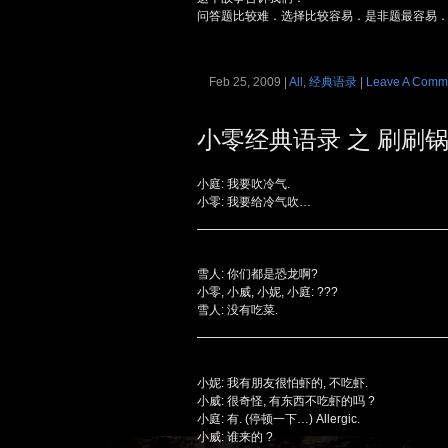
问答题比较难．选择比较容易．是非题最容易
Feb 25, 2009 |
All
,
经典语录
|
Leave A Comm
小零经典语录 之 刷刷
小庭: 我要吹冷气.
小零: 我要给冷气吹…
雪人: 你们都是恐龙啊?
小零, 小威, 小妮, 小庭: ???
雪人: 没有吃菜.
小妮: 我有朋友很怕虾的, 不吃虾.
小威: 很奇怪, 有东西不吃虾的吗 ?
小庭: 有. (停顿一下…) Allergic.
小威: 谁来的 ?