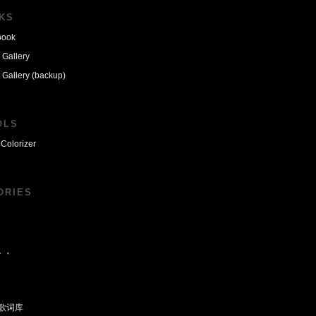
NKS
book
 Gallery
 Gallery (backup)
OLS
Colorizer
ORIES
。。
歌词库