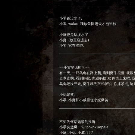
小零锅没水了.
小零: walao, 我放鱼圆进去才泡半粒.
小庭也是锅没水了.
小庭: (放豆腐进去)
小零: 它在泡脚.
~~小零笑话时间~~
有一天, 一只乌龟在路上爬, 看到窝牛很慢, 就跟窝
走啊走啊, 看到蚂蚁, 也跟蚂蚁说: 你也上来吧, 
乌龟还没开走, 窝牛就先跟蚂蚁说: 你抓紧点, 这只
小妮爆笑.
小零, 小庭和小威看住小妮爆笑.
不知为何话题谈到投诉.
小零突然爆一句: pokok kepala
小庭, 小妮, 小威: ???