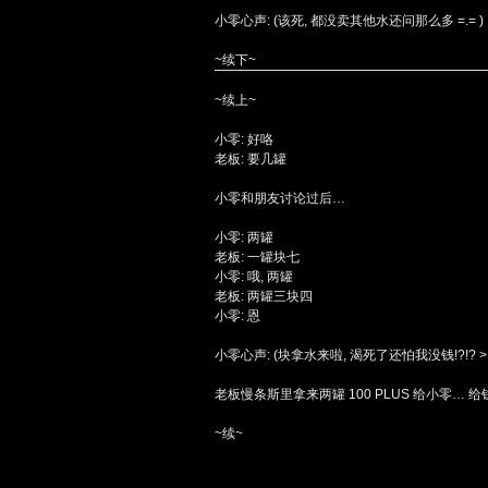
小零心声: (该死, 都没卖其他水还问那么多 =.= )
~续下~
~续上~
小零: 好咯
老板: 要几罐
小零和朋友讨论过后…
小零: 两罐
老板: 一罐块七
小零: 哦, 两罐
老板: 两罐三块四
小零: 恩
小零心声: (块拿水来啦, 渴死了还怕我没钱!?!? >.<
老板慢条斯里拿来两罐 100 PLUS 给小零… 
~续~