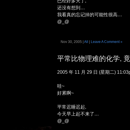
已经好多天了,
还没有想到…
我看真的忘记掉的可能性很高…
@_@
Nov 30, 2005 |
All
|
Leave A Comment »
平常比物理难的化学, 竟
2005 年 11 月 29 日 (星期二) 11:03
哇~
好累啊~
平常迟睡迟起,
今天早上起不来了…
@_@