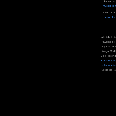
tikarano
o
musics fro
Swetha
o
the fan fo
CREDIT
Powered by
Original Des
Design Modi
Blog Hostin
Subscribe to
Subscribe t
All content 