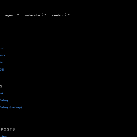
pages
subscribe
contact
ist
ents
ist
后必装
KS
ok
allery
allery (backup)
 POSTS
umber