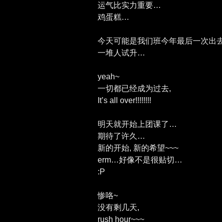
运气比实力重要…
鸡蛋糕…
今天可能是我们班今年最后一次出
一堆人试升…
yeah~
一切都已经成为过去,
It’s all over!!!!!!!!
明天就开始上团课了…
期待了许久…
新的开始, 新的希望~~~
erm…好像不是很贴切…
:P
惨咯~
没有剩几天,
rush hour~~~