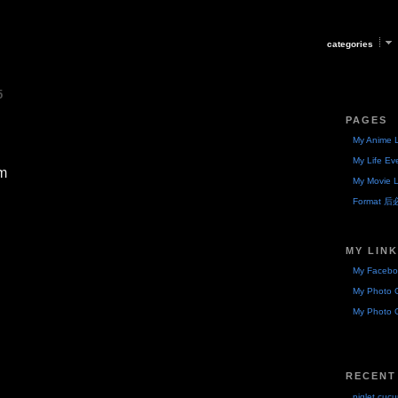
categories
5
PAGES
My Anime L
My Life Ev
m
My Movie L
Format 
MY LIN
My Facebo
My Photo G
My Photo G
RECENT
piglet cuc