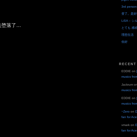
3rd person
变了。是好
LiSA – シ
去堕落了…
とても 感
理想生活
你好
RECENT
EDDIE
on
musics fro
Jackrum
o
musics fro
EDDIE
on
musics fro
~Zero
on
D
fan for Ac
vmark
on
D
fan for Ac