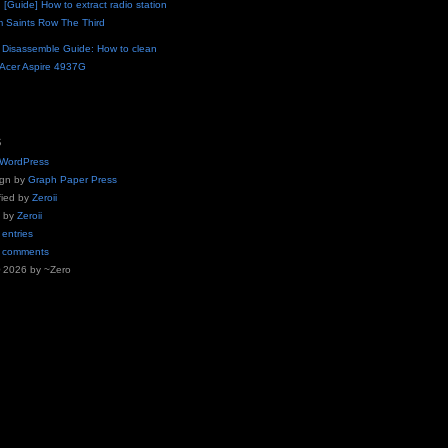
n
[Guide] How to extract radio station
m Saints Row The Third
n
Disassemble Guide: How to clean
r Acer Aspire 4937G
S
WordPress
ign by
Graph Paper Press
fied by
Zeroii
g by
Zeroii
 entries
o comments
© 2026 by ~Zero