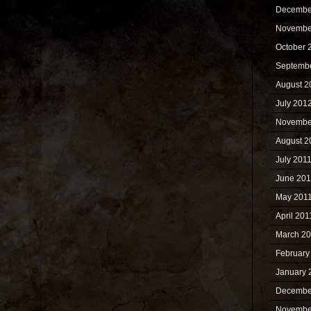
Decembe
Novembe
October 
Septemb
August 2
July 201
Novembe
August 2
July 201
June 201
May 201
April 201
March 2
February
January 
Decembe
Novembe