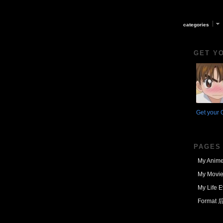
categories
GET Y
Get your 
PAGES
My Anime
My Movie
My Life E
Format