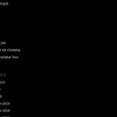
环信件
PLKN
t. KK Climbing
hanghai Tour
VES
023
0
20
r 2019
r 2019