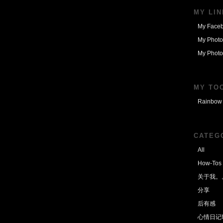
MY LI
My Face
My Photo
My Photo
MY TO
Rainbow 
CATEG
All
How-Tos
关于我。
分享
后有感
心情日记