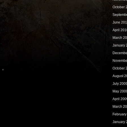
October 
Septemb
June 20
April 201
March 2
January 
Decembe
Novembe
！
。。
October 
August 2
July 200
May 200
April 200
March 2
February
January 