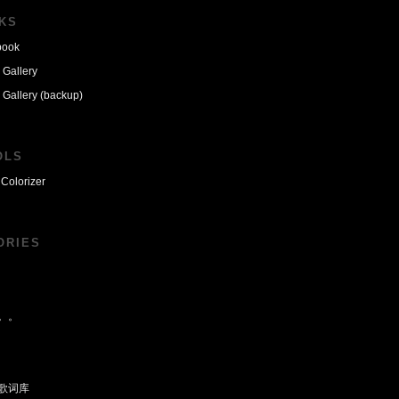
NKS
book
 Gallery
 Gallery (backup)
OLS
Colorizer
ORIES
。。
歌词库