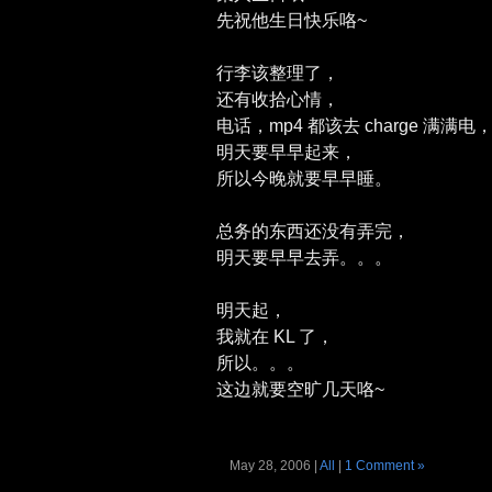
先祝他生日快乐咯~
行李该整理了，
还有收拾心情，
电话，mp4 都该去 charge 满满电
明天要早早起来，
所以今晚就要早早睡。
总务的东西还没有弄完，
明天要早早去弄。。。
明天起，
我就在 KL 了，
所以。。。
这边就要空旷几天咯~
May 28, 2006 |
All
|
1 Comment »