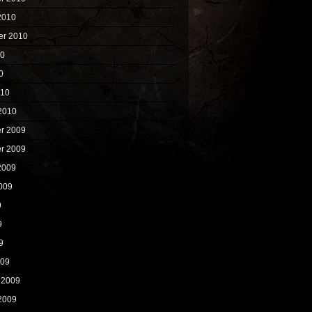
2010
er 2010
10
0
010
2010
r 2009
r 2009
2009
009
9
9
9
009
 2009
2009