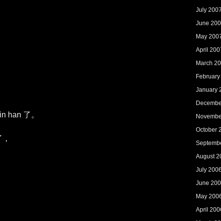
July 200
June 20
May 200
April 200
March 2
February
January 
Decembe
in han 了。
Novembe
October 
了，
Septemb
August 2
July 200
June 20
May 200
April 200