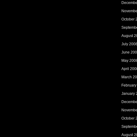
Decembe
Novembe
October 
Septemb
August 2
July 200
June 20
May 200
April 200
March 2
February
January 
Decembe
Novembe
October 
Septemb
August 2