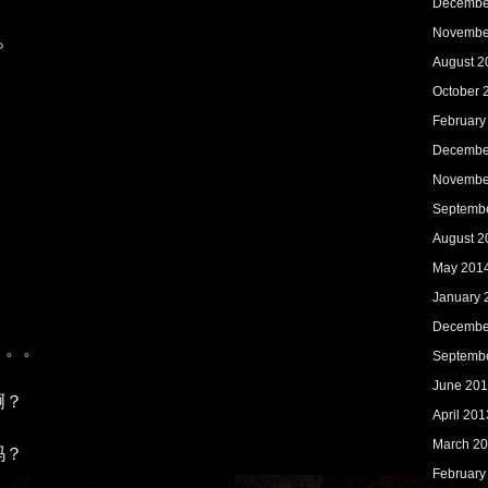
Decembe
。
Novembe
August 2
October 
February
Decembe
Novembe
Septemb
August 2
May 201
January 
Decembe
。。。
Septemb
June 20
啊？
April 201
March 2
吗？
February