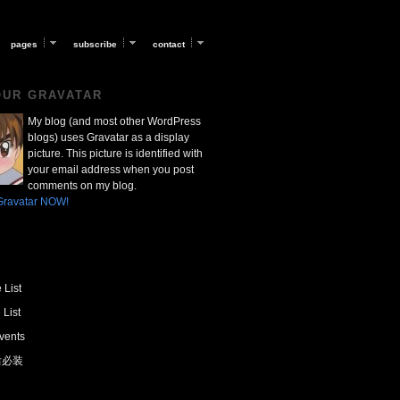
pages
subscribe
contact
OUR GRAVATAR
My blog (and most other WordPress
blogs) uses Gravatar as a display
picture. This picture is identified with
your email address when you post
comments on my blog.
Gravatar NOW!
 List
 List
vents
 后必装