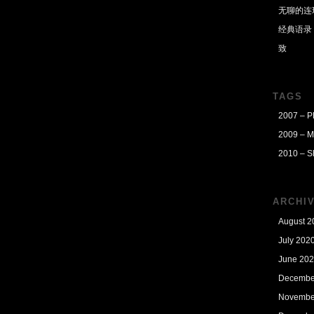
无聊的连
经典语录
致
，
TAGS
2007 – 
2009 – M
2010 – S
ARCHI
August 2
July 202
June 20
Decembe
Novembe