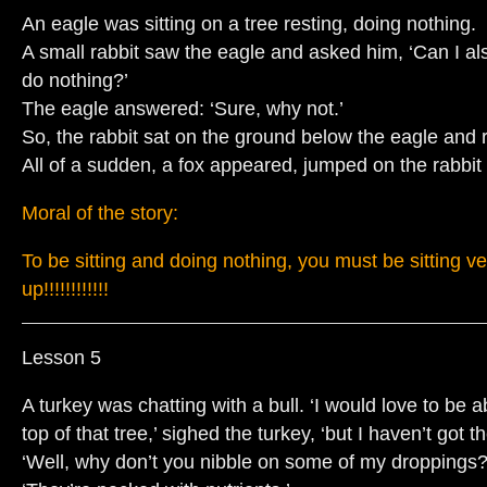
An eagle was sitting on a tree resting, doing nothing.
A small rabbit saw the eagle and asked him, ‘Can I als
do nothing?’
The eagle answered: ‘Sure, why not.’
So, the rabbit sat on the ground below the eagle and 
All of a sudden, a fox appeared, jumped on the rabbit 
Moral of the story:
To be sitting and doing nothing, you must be sitting ve
up!!!!!!!!!!!!
Lesson 5
A turkey was chatting with a bull. ‘I would love to be ab
top of that tree,’ sighed the turkey, ‘but I haven’t got t
‘Well, why don’t you nibble on some of my droppings?’ 