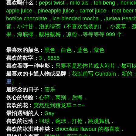
喜欢喝什么：
pepsi twist，milo ais，teh beng，horl
apple juice，pineapple juice，carrot juice，root beer
hot/ice chocolate，ice-blended mocha，Justea
音，小叶甘，泡的绿茶（不喜欢包装的），小麦草，
果，海底椰，酸柑酸梅，凉粉…等等等等 999 个.
最喜欢的顏色：
黑色，白色，蓝色，紫色
喜欢的数字：
3，5655
喜欢看哪一种电影：
只要不是恐怖片或大闷片，都可
最喜欢的卡通人物或品牌：
我以前写 Gundam．新的：
里
）．
最怀念的日子：
管乐
伤心的经验：
心碎，离别，后悔．
喜欢的花：
突然想到猪龙草 = =+
最怕遇到的人：
Gay
喜欢的运动：
羽球，碗球，打枪，跳跳舞机．
喜欢的冰淇淋种类：
chocolate flavour 的都喜欢．