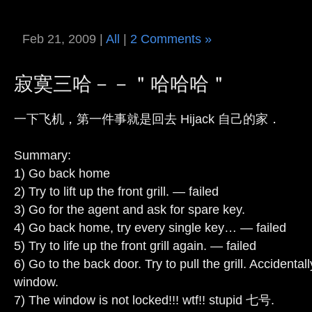
Feb 21, 2009 |
All
|
2 Comments »
寂寞三哈－－＂哈哈哈＂
一下飞机，第一件事就是回去 Hijack 自己的家．
Summary:
1) Go back home
2) Try to lift up the front grill. — failed
3) Go for the agent and ask for spare key.
4) Go back home, try every single key… — failed
5) Try to life up the front grill again. — failed
6) Go to the back door. Try to pull the grill. Accidenta
window.
7) The window is not locked!!! wtf!! stupid 七号.