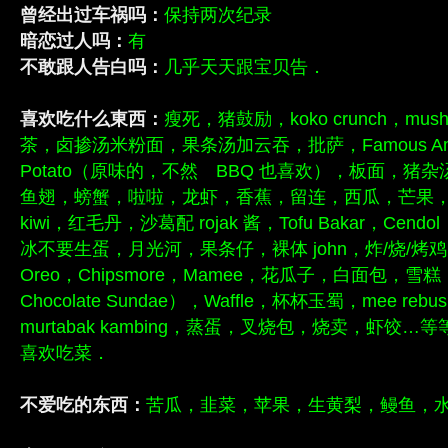
曾经出过车祸吗：
保持两次纪录
暗恋过人吗：
有
不敢跟人告白吗：
几乎天天跟宝贝告．
喜欢吃什么東西：
瘦死，猪鼓励，koko crunch，mush
茶，卤掺汤米粉面，果条汤加云吞，批萨，Famous Amos
Potato（原味的，不然 BBQ 也喜欢），板面，猪
鱼翅，螃蟹，啦啦，龙虾，香蕉，留连，西瓜，芒果
kiwi，红毛丹，沙葛配 rojak 酱，Tofu Bakar，Cen
冰不要生蛋，月光河，果条仔，裸体 john，炸/烧/烤
Oreo，Chipsmore，Mamee，花瓜子，白面包，雪糕（尤
Chocolate Sundae），Waffle，杯杯玉蜀，mee rebus，r
murtabak kambing，蒸蛋，叉烧包，烧卖，虾饺
喜欢吃菜．
不爱吃的东西：
苦瓜，韭菜，苹果，生黄梨，鳗鱼，