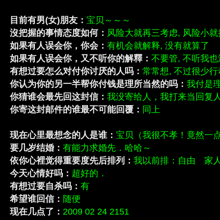
目前有男(女)朋友：
宝贝～～～
沒把握的事情态度如何：
风险大就再三考虑, 风险小就
如果有人误会你，你会：
有机会就解释, 没有就算了
如果有人误会你，又不听你的解釋：
不要管, 不听我
有想过要怎么对付你讨厌的人吗：
常常想, 不过很少行
你认为你的另一半帮你付钱是理所当然的吗：
我付是
你猜谁会最先回这封信：
我没寄给人，我打来当回复
你寄这封邮件的谁最不可能回覆：
同上
现在心里最想念的人是谁：
宝贝（我很不孝！竟然一点
要几岁结婚：
有能力求婚先．哈哈～
依你心裡觉得重要度先后排列：
我以前排：自由 家
今天心情好吗：
超好的．
有想过要自杀吗：
有
希望谁回信：
随便
现在几点了：
2009 02 24 2151