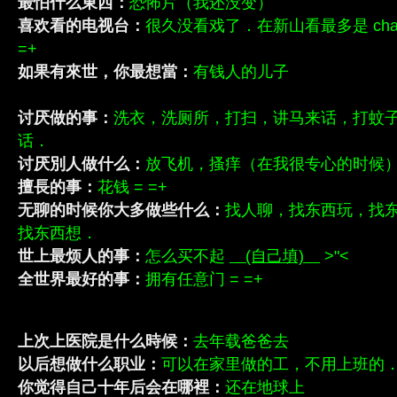
最怕什么東西：
恐怖片（我还没变）
喜欢看的电视台：
很久没看戏了．在新山看最多是 channel 
=+
如果有來世，你最想當：
有钱人的儿子
讨厌做的事：
洗衣，洗厕所，打扫，讲马来话，打蚊
话．
讨厌別人做什么：
放飞机，搔痒（在我很专心的时候
擅長的事：
花钱 = =+
无聊的时候你大多做些什么：
找人聊，找东西玩，找
找东西想．
世上最烦人的事：
怎么买不起
(自己填)
>"<
全世界最好的事：
拥有任意门 = =+
上次上医院是什么時候：
去年载爸爸去
以后想做什么职业：
可以在家里做的工，不用上班的
你觉得自己十年后会在哪裡：
还在地球上