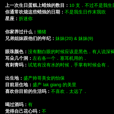
上一次生日蛋糕上蜡烛的数目：
10 支．不过不是我生
你通常吹熄这些蜡烛的日期：
不是我生日作末我吹
星座：
折迷你
你家养过什么：
懒猪
兄弟姐妹跟他们的年纪：
妹妹(20) & 妹妹(9)
眼珠颜色：
没有翻白眼的时候应该是黑色．有人说深
耳朵几个洞：
左右各一个．塞耳机用的．
有刺青吗：
试笔有没有水的时候，手掌有时候会有．
出生地：
盛产帅哥美女的怡保
目前居住地：
盛产 lak giang 的美里
喜欢你目前的生活吗：
不喜欢．太远了．
喝过酒吗：
有
觉得自己花心吗：
不