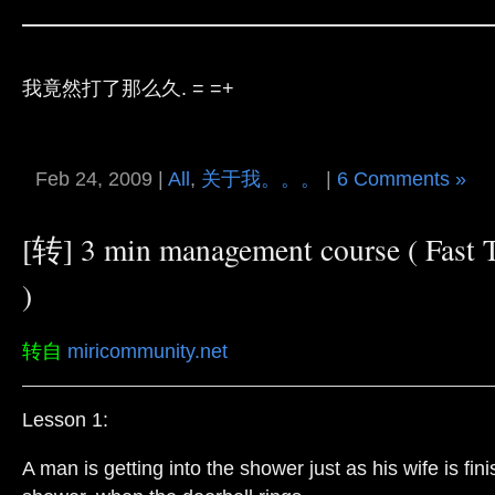
我竟然打了那么久. = =+
Feb 24, 2009 |
All
,
关于我。。。
|
6 Comments »
[转] 3 min management course ( Fast 
转自
miricommunity.net
Lesson 1:
A man is getting into the shower just as his wife is fin