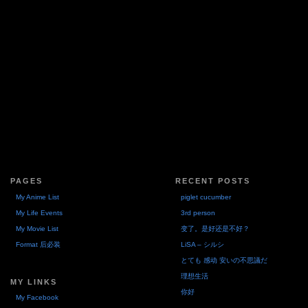
PAGES
RECENT POSTS
My Anime List
piglet cucumber
My Life Events
3rd person
My Movie List
变了。是好还是不好？
Format 后必装
LiSA – シルシ
とても 感动 安いの不思議だ
理想生活
MY LINKS
你好
My Facebook