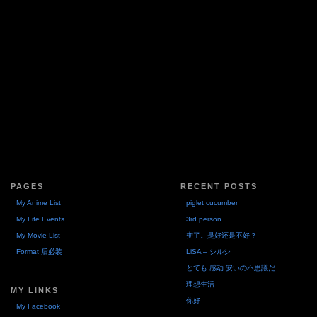
PAGES
RECENT POSTS
My Anime List
piglet cucumber
My Life Events
3rd person
My Movie List
变了。是好还是不好？
Format 后必装
LiSA – シルシ
とても 感动 安いの不思議だ
理想生活
MY LINKS
你好
My Facebook